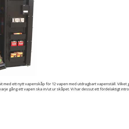
t med ett nytt vapenskåp för 12 vapen med utdragbart vapenställ. Vilket 
arje gång ett vapen ska in/ut ur skåpet. Vi har dessut ett fördelaktigt intr