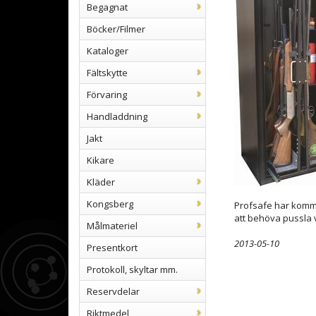
Begagnat
Böcker/Filmer
Kataloger
Fältskytte
Förvaring
Handladdning
Jakt
Kikare
Kläder
Kongsberg
Profsafe har kommi
att behöva pussla v
Målmateriel
2013-05-10
Presentkort
Protokoll, skyltar mm.
Reservdelar
Riktmedel