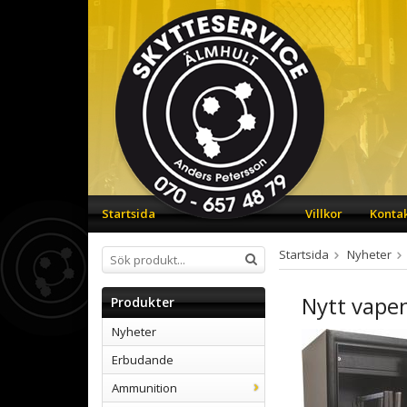
Startsida
Villkor
Konta
Startsida
Nyheter
Nytt vape
Produkter
Nyheter
Erbudande
Ammunition