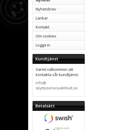
Nyheter
Nyhetsbrev
Länkar
Kontakt
Om cookies
Logga in
Kundtjänst
Varmt välkommen att
kontakta vår kundtjänst.
info@
skytteservicealmhult.se
Betalsätt