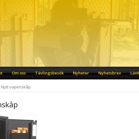
kt
Om oss
Tävlingsbesök
Nyheter
Nyhetsbrev
Län
Nytt vapenskåp
nskåp