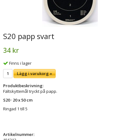
S20 papp svart
34 kr
Finns i lager
Lägg i varukorg »
Produktbeskrivning:
Fältskyttemål tryckt på papp.
S20 · 20 x 50 cm
Ringad 1 till 5
Artikelnummer:
156212