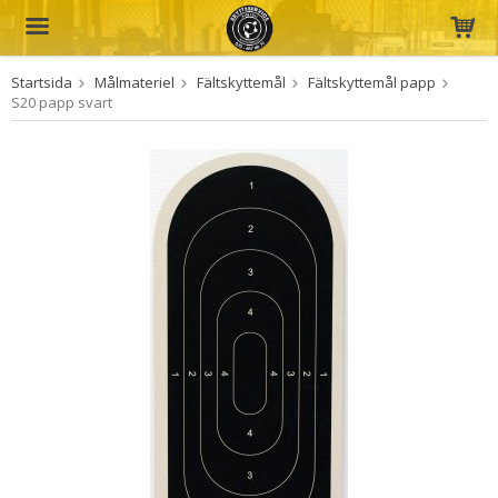
Startsida
Målmateriel
Fältskyttemål
Fältskyttemål papp
Produkten har blivit tillagd i varukorgen
S20 papp svart