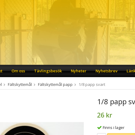
kt
Om oss
Tävlingsbesök
Nyheter
Nyhetsbrev
Län
l
Fältskyttemål
Fältskyttemål papp
1/8 papp svart
1/8 papp sv
26 kr
Finns i lager