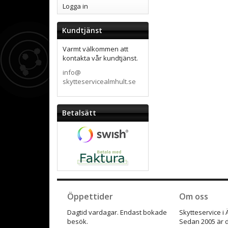
Logga in
Kundtjänst
Varmt välkommen att
kontakta vår kundtjänst.
info@
skytteservicealmhult.se
Betalsätt
Öppettider
Om oss
Dagtid vardagar. Endast bokade
Skytteservice i
besök.
Sedan 2005 är d