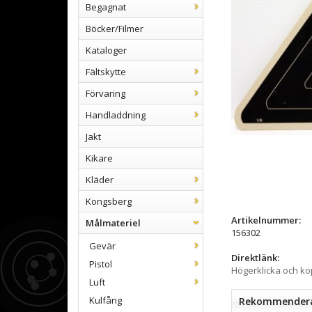
Begagnat
Böcker/Filmer
Kataloger
Fältskytte
Förvaring
Handladdning
Jakt
Kikare
Kläder
Kongsberg
Artikelnummer:
Målmateriel
156302
Gevär
Direktlänk:
Pistol
Högerklicka och k
Luft
Kulfång
Rekommenderad