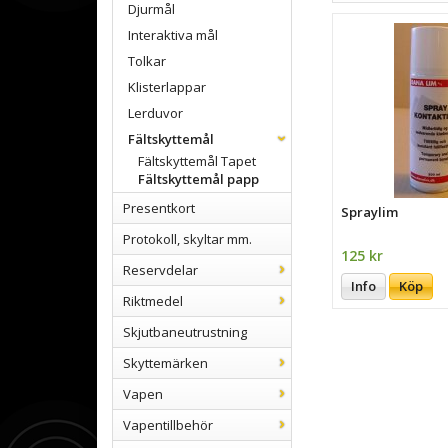
Djurmål
Interaktiva mål
Tolkar
Klisterlappar
Lerduvor
Fältskyttemål
Fältskyttemål Tapet
Fältskyttemål papp
Presentkort
Spraylim
Protokoll, skyltar mm.
125 kr
Reservdelar
Info
Köp
Riktmedel
Skjutbaneutrustning
Skyttemärken
Vapen
Vapentillbehör