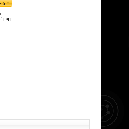
org »
:
på papp.