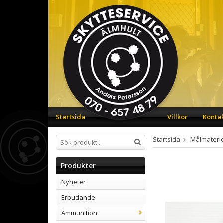
Startsida
Villkor
Konta
Startsida
Målmaterie
Produkter
Nyheter
Erbudande
Ammunition