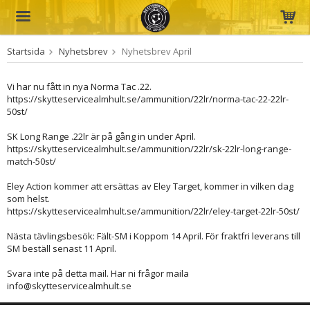
Startsida
Nyhetsbrev
Nyhetsbrev April
Produkten har blivit tillagd i varukorgen
Vi har nu fått in nya Norma Tac .22.
https://skytteservicealmhult.se/ammunition/22lr/norma-tac-22-22lr-
50st/
SK Long Range .22lr är på gång in under April.
https://skytteservicealmhult.se/ammunition/22lr/sk-22lr-long-range-
match-50st/
Eley Action kommer att ersättas av Eley Target, kommer in vilken dag
som helst.
https://skytteservicealmhult.se/ammunition/22lr/eley-target-22lr-50st/
Nästa tävlingsbesök: Fält-SM i Koppom 14 April. För fraktfri leverans till
SM beställ senast 11 April.
Svara inte på detta mail. Har ni frågor maila
info@skytteservicealmhult.se