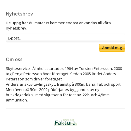
Nyhetsbrev
De uppgifter du matar in kommer endast användas till våra
nyhetsbrev.
Anmäl mig
Om oss
Skytteservice i Älmhult startades 1964 av Torsten Petersson. 2000
tog Bengt Petersson över företaget. Sedan 2005 är det Anders
Petersson som driver företaget.
Anders är aktiv tävlingsskytt främst på 300m, bana, fält och sport.
Men även på 50m. 2009 påbörjades byggandet av ny
butik/lagerlokal, med skjutbana för test av .22lr. och 4,5mm
ammunition.